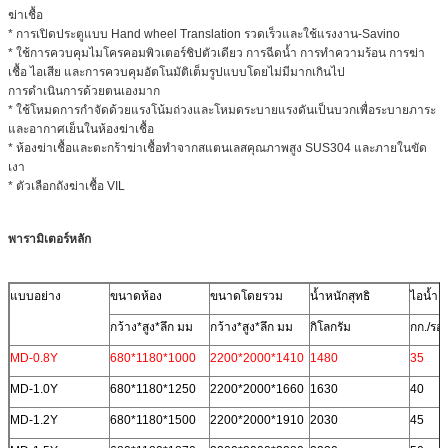
ฆ่าเชื้อ
* การเปิดประตูแบบ Hand wheel Translation รวดเร็วและใช้แรงงาน-Savino
* ใช้การควบคุมไมโครคอมพิวเตอร์ชิปตัวเดียว การฉีดน้ำ การทำความร้อน การฆ่า
เชื้อ ไอเสีย และการควบคุมอัตโนมัติเต็มรูปแบบโดยไม่มีมากเกินไป
การดำเนินการด้วยตนเองมาก
* ใช้โหมดการกำจัดด้วยแรงโน้มถ่วงและโหมดระบายแรงดันเป็นบวกเพื่อระบายภาระ
และอากาศเย็นในห้องฆ่าเชื้อ
* ห้องฆ่าเชื้อและตะกร้าฆ่าเชื้อทำจากสแตนเลสคุณภาพสูง SUS304 และภายในขัด
เงา
* ตัวเลือกถังฆ่าเชื้อ VIL
พารามิเตอร์หลัก
แบบอย่าง
ขนาดห้อง
ขนาดโดยรวม
น้ำหนักสุทธิ
ไอน้ำ
กว้าง*สูง*ลึก มม
กว้าง*สูง*ลึก มม
กิโลกรัม
กก./รอ
MD-0.8Y
680*1180*1000
2200*2000*1410
1480
35
MD-1.0Y
680*1180*1250
2200*2000*1660
1630
40
MD-1.2Y
680*1180*1500
2200*2000*1910
2030
45