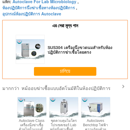
Autoclave For Lab Microbiology
แท็ก:
,
ห้องปฏิบัติการนึ่งฆ่าเชื้อทางห้องปฏิบัติการ
,
อุปกรณ์ห้องปฏิบัติการ Autoclave
এর সেরা মূল্য পান
SUS304 เครื่องนึ่งขวดนมสำหรับห้อง
ปฏิบัติการฆ่าเชื้อโดยตรง
চালিয়ে
หม้ออบฆ่าเชื้อแบบอัตโนมัติในห้องปฏิบัติการ
มากกว่า
 Size
Autoclave Class
ชุดควบคุมไมโคร
Autoclaves
SUS304 เคร
kTop
เครื่องนึ่งฆ่าเชื้อ
โปรเซสเซอร์ Lab
Benchtop ไฟฟ้า
ขวดนมสำห
e Class B
ด้วยไอน้ำแบบตั้ง
หม้อนึ่งฆ่าเชื้อด้วย
ความร้อนด้วย
ปฏิบัติการ