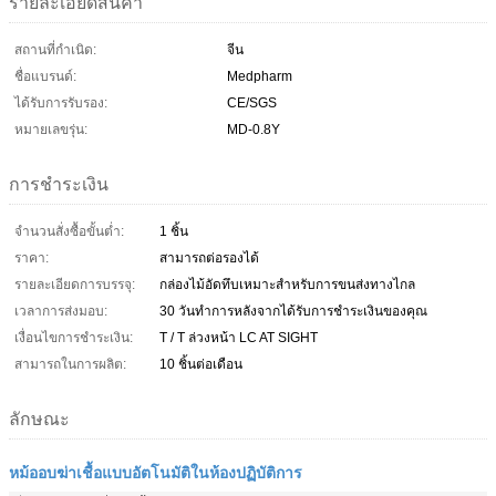
รายละเอียดสินค้า
สถานที่กำเนิด:
จีน
ชื่อแบรนด์:
Medpharm
ได้รับการรับรอง:
CE/SGS
หมายเลขรุ่น:
MD-0.8Y
การชำระเงิน
จำนวนสั่งซื้อขั้นต่ำ:
1 ชิ้น
ราคา:
สามารถต่อรองได้
รายละเอียดการบรรจุ:
กล่องไม้อัดทึบเหมาะสำหรับการขนส่งทางไกล
เวลาการส่งมอบ:
30 วันทำการหลังจากได้รับการชำระเงินของคุณ
เงื่อนไขการชำระเงิน:
T / T ล่วงหน้า LC AT SIGHT
สามารถในการผลิต:
10 ชิ้นต่อเดือน
ลักษณะ
หม้ออบฆ่าเชื้อแบบอัตโนมัติในห้องปฏิบัติการ