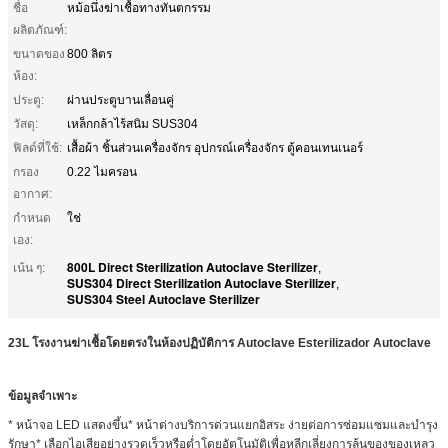
ชื่อ
หม้อนึ่งฆ่าเชื้อทางทันตกรรม
ผลิตภัณฑ์:
ขนาดของ
800 ลิตร
ห้อง:
ประตู:
ผ่านประตูบานเลื่อนคู่
วัสดุ:
เหล็กกล้าไร้สนิม SUS304
ฟิลด์ที่ใช้:
เสื้อผ้า ชิ้นส่วนเครื่องจักร อุปกรณ์เครื่องจักร ตู้คอนเทนเนอร์
กรอง
0.22 ไมครอน
อากาศ:
กำหนด
ใช่
เอง:
800L Direct Sterilization Autoclave Sterilizer
เน้น ๆ:
,
SUS304 Direct Sterilization Autoclave Sterilizer
,
SUS304 Steel Autoclave Sterilizer
23L โรงงานฆ่าเชื้อโดยตรงในห้องปฏิบัติการ Autoclave Esterilizador Autoclave
ข้อมูลจำเพาะ
* หน้าจอ LED แสดงขึ้น* หน้าต่างบริการด่วนแยกอิสระ ง่ายต่อการซ่อมแซมและบำรุง
รักษา* เลือกไอเสียอย่างรวดเร็วหรือต่ำโดยอัตโนมัติเพื่อหลีกเลี่ยงการล้นของของเหลว