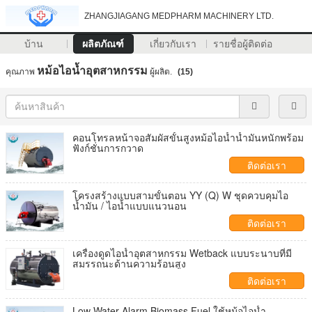
ZHANGJIAGANG MEDPHARM MACHINERY LTD.
บ้าน
ผลิตภัณฑ์
เกี่ยวกับเรา
รายชื่อผู้ติดต่อ
หม้อไอน้ำอุตสาหกรรม
คุณภาพ
ผู้ผลิต.
(15)
คอนโทรลหน้าจอสัมผัสขั้นสูงหม้อไอน้ำน้ำมันหนักพร้อม
ฟังก์ชั่นการกวาด
ติดต่อเรา
โครงสร้างแบบสามขั้นตอน YY (Q) W ชุดควบคุมไอ
น้ำมัน / ไอน้ำแบบแนวนอน
ติดต่อเรา
เครื่องดูดไอน้ำอุตสาหกรรม Wetback แบบระนาบที่มี
สมรรถนะด้านความร้อนสูง
ติดต่อเรา
Low Water Alarm Biomass Fuel ใช้หม้อไอน้ำ