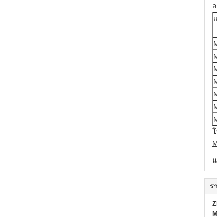
อ
M
M
M
M
M
M
M
โ
M
แ
รา
Z
M