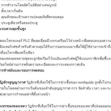
การทำงานโดยอัตโนมัติอย่างสมบูรณ์
ตั้งเวลาเริ่มต้น
คุณลักษณะด้านความปลอดภัยที่ครอบคลุม
ประตูเดียวหรือสองประตู
ะบบควบคุมขั้นสูง
คอนโทรลเลอร์ PLC ที่ยอดเยี่ยมมีวงจรเตรียมไว้ล่วงหน้าเพื่อตอบสนองความต
อินเทอร์เฟซสำหรับตัวควบคุมได้รับการออกแบบมาเพื่อให้ผู้ใช้สามารถเข้าถึงไ
คลื่อนไหวเพียงครั้งเดียว
จอแสดงผลหลายชุดจะถูกจัดเรียงไว้บนอินเทอร์เฟซผู้ใช้แบบกราฟิกเพื่อช
รียลไทม์ผ่านการพล็อตรายละเอียดและการแสดงกราฟเส้น
ารทำหมันและรอบการทดสอบ
วัฏจักรสูญญากาศ
วัฏจักรที่เลือกใช้ในการฆ่าเชื้อของ nonliquids ถูกตั้งโปรแ
ายในโหลดผ่านการเริ่มต้นของลำดับสุญญากาศ
การ
จัดลำดับ
เวลา
และระ
ต่งตามการกำหนดค่าที่ตั้งล่วงหน้า
วงจรของของเหลว
วัฏจักรที่เลือกใช้ในการฆ่าเชื้อของของเหลวที่ปล่อยออก