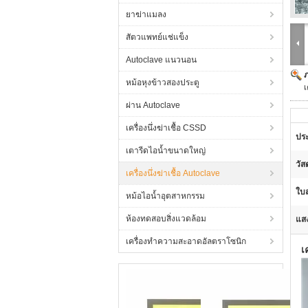
ยาฆ่าแมลง
สัตวแพทย์แช่แข็ง
Autoclave แนวนอน
หม้อหุงข้าวสองประตู
เ
ผ่าน Autoclave
เครื่องนึ่งฆ่าเชื้อ CSSD
ประ
เตารีดไอน้ำขนาดใหญ่
วัส
เครื่องนึ่งฆ่าเชื้อ Autoclave
ใบส
หม้อไอน้ำอุตสาหกรรม
ห้องทดสอบสิ่งแวดล้อม
แสง
เครื่องทำความสะอาดอัลตราโซนิก
เ