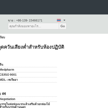
ขาย：
+86-139- 15466171
Go
งียบ
ูดควันเสียงต่ำสำหรับห้องปฏิบัติ
จีน
Medpharm
CE/ISO 9001
MDL- เซเรียอา
1 พีซี
Negotiation
บรรจุในห่อฟองแรกแล้วเสริมด้วยกล่องไม้
สำหรับบรรจุด้านนอก