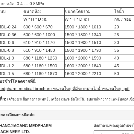
ากาศอัด: 0.4 --- 0.8MPa
แบบ
ขนาดห้อง
ขนาดโดยรวม
ไอน้ำ
W * H * D มม
W * H * D มม
กก. / รอบ
DL-0.24
600 * 600 * 670
1500 * 1800 * 1010
20
DL-0.36
600 * 600 * 1000
1500 * 1800 * 1340
25
DL-0.6
610 * 910 * 1170
1500 * 1900 * 1510
30
DL-0.8
610 * 910 * 1450
1500 * 1900 * 1790
35
DL-1.0
680 * 1180 * 1250
1600 * 2000 * 1590
40
DL-1.2
680 * 1180 * 1500
1600 * 2000 * 1840
45
DL-1.5
680 * 1180 * 1870
1600 * 2000 * 2210
50
บรชัวร์โหลดจากที่นี่
edpharm medical brochure ขนาดใหญ่ที่มีระบบอบไอน้ำขนาดใหญ่.pdf
,
,
ท็ก:
เครื่องฆ่าเชื้อทางการแพทย์
เครื่อง clave อัตโนมัติ
อุปกรณ์ทางการแพทย์ปลอดเชื้
ยละเอียดการติดต่อ
HANGJIAGANG MEDPHARM
ส่งคำถามของคุณกับเร
ACHINERY LTD.