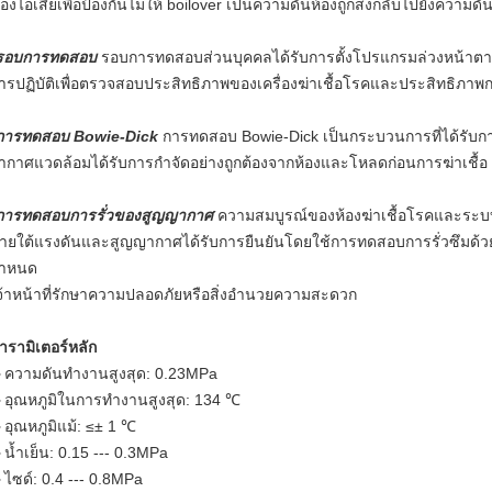
องไอเสียเพื่อป้องกันไม่ให้ boilover เป็นความดันห้องถูกส่งกลับไปยังความ
รอบการทดสอบ
รอบการทดสอบส่วนบุคคลได้รับการตั้งโปรแกรมล่วงหน้าตามม
ารปฏิบัติเพื่อตรวจสอบประสิทธิภาพของเครื่องฆ่าเชื้อโรคและประสิทธิภาพ
การทดสอบ Bowie-Dick
การทดสอบ Bowie-Dick เป็นกระบวนการที่ได้รับการย
ากาศแวดล้อมได้รับการกำจัดอย่างถูกต้องจากห้องและโหลดก่อนการฆ่าเชื้อ
การทดสอบการรั่วของสูญญากาศ
ความสมบูรณ์ของห้องฆ่าเชื้อโรคและระบบปร
ายใต้แรงดันและสูญญากาศได้รับการยืนยันโดยใช้การทดสอบการรั่วซึมด้วยส
ำหนด
จ้าหน้าที่รักษาความปลอดภัยหรือสิ่งอำนวยความสะดวก
ารามิเตอร์หลัก
ความดันทำงานสูงสุด: 0.23MPa
อุณหภูมิในการทำงานสูงสุด: 134 ℃
อุณหภูมิแม้: ≤± 1 ℃
น้ำเย็น: 0.15 --- 0.3MPa
ไซด์: 0.4 --- 0.8MPa