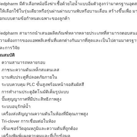
edpharm มีตัวเลือกหม้อนึ่งฆ่าเชื้อด้วยไอน้ำแบบอิ่มตัวสูงกว่ามาตรฐานอุ
ีให้เลือกใช้ในรุ่นเดียวหรือรุ่นผ่านผ่านบานพับหรือบานเลื่อน
สร้างขึ้นเพื่อ
มา
อกแบบตามข้อกำหนดเฉพาะของลูกค้า
edpharm สามารถนำเสนอผลิตภัณฑ์หลากหลายประเภทที่สามารถตอบสนอ
วามต้องการของแอพพลิเคชั่นที่แตกต่างกันมากที่สุดและเป็นไปตามมาตรฐานท
ละการวิจัย
ุณสมบัติ
ความสามารถหลายรอบ
ภาชนะความดันเหล็กสแตนเลส
บานพับประตูที่ปลอดภัยภายใน
ระบบควบคุม PLC ขั้นสูงพร้อมหน้าจอสัมผัสสี
การทำงานประตูอัตโนมัติเต็มรูปแบบ
ปั๊มสุญญากาศที่มีประสิทธิภาพสูง
ระบบอนุรักษ์น้ำ
เครื่องส่งสัญญาณความดันในห้องที่มีคุณภาพสูง
Tri-clover การเชื่อมต่อในห้อง
เซ็นเซอร์วัดอุณหภูมิและความดันที่ถูกต้อง
เครื่องพิมพ์แผงควบคุมและที่เก็บข้อมูล