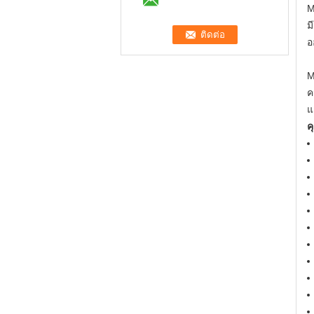
M
ม
อ
M
ค
แ
ค